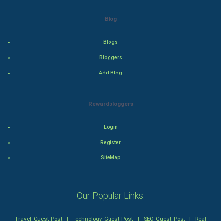
Cricket
Blog
Tennis
Blogs
Bloggers
Cycling
Add Blog
Golf
Rewardbloggers
RugBy union
Login
Badminton
Register
Culture
SiteMap
Books
Our Popular Links:
Art & Design
Travel Guest Post
|
Technology Guest Post
|
SEO Guest Post
|
Real