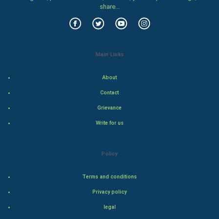
share...
PPC
Mobile Marketing
Main Links
Video Marketing
About
Artificial Intelligence
Contact
Programming
Grievance
Write for us
CyberSecurtiy
DataScience
Policy
World
Terms and conditions
Privacy policy
Winter Olympics
legal
FootBall