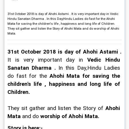
31st October 2018 is day of Ahohi Astami . It is very important day in Vedic
Hindu Sanatan Dharma . In this Day,Hindu Ladies do fast for the Ahohi
Mata for saving the children's life , happiness and long life of Children.
They sit gather and listen the Story of Ahohi Mata and do worship of Ahohi
Mata.
31st October 2018
 is day of 
Ahohi Astami
 . 
It is very important day in
Vedic Hindu 
Sanatan Dharma
 . 
In this Day,Hindu Ladies 
do fast for the
Ahohi Mata for saving the 
children's life , happiness and long life of 
Children
.  
They sit gather and listen the Story of 
Ahohi 
Mata 
and
do
worship of Ahohi Mata.
Story is here:- 