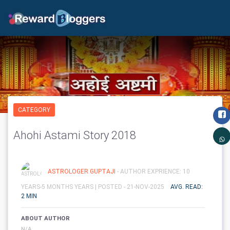
CATEGORY
Ahohi Astami Story 2018
ASTROLOGER GUPTAJI
- AUTHOR EXPRIENCE: 10
YEARS-5 MONTHS YEARS |
POSTED - 21-NOV-2025
AVG. READ:
2 MIN
ABOUT AUTHOR
N/A