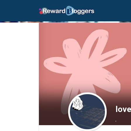
love
,