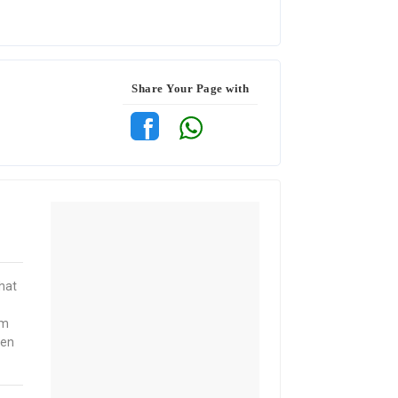
Share Your Page with
hat
um
hen