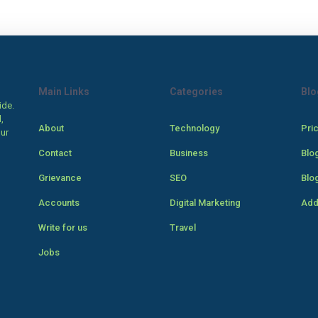
Main Links
Categories
Blo
ide.
,
About
Technology
Pri
our
Contact
Business
Blo
Grievance
SEO
Blo
Accounts
Digital Marketing
Add
Write for us
Travel
Jobs