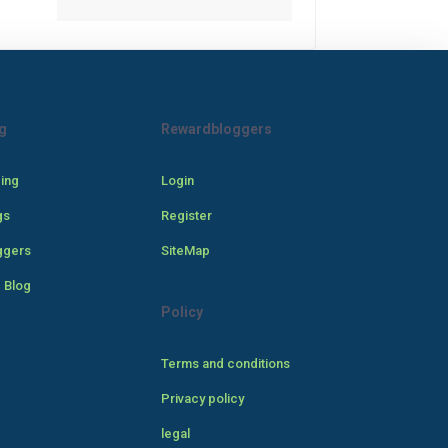
g
Rewardbloggers
cing
Login
gs
Register
ggers
SiteMap
 Blog
Policy
Terms and conditions
Privacy policy
legal