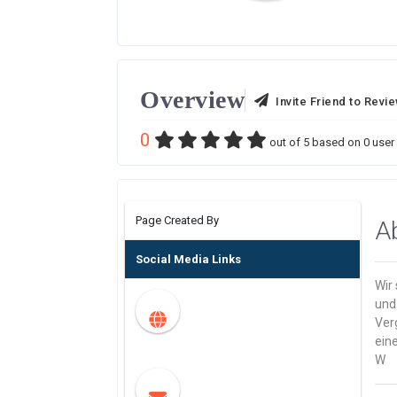
Overview
Invite Friend to Revi
0
out of
5
based on
0
user 
Page Created By
A
Social Media Links
Wir 
und
Ver
eine
W