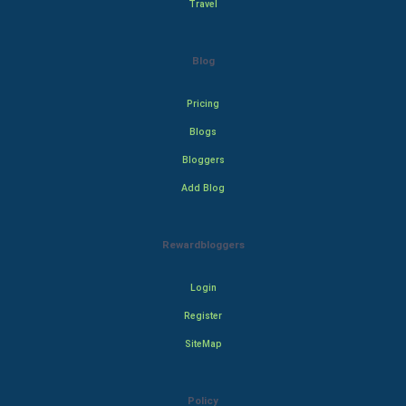
Travel
Blog
Pricing
Blogs
Bloggers
Add Blog
Rewardbloggers
Login
Register
SiteMap
Policy