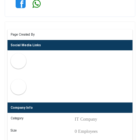
Page Created By
Social Media Links
Company Info
Category
IT Company
Size
0 Employees