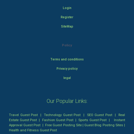
Login
Register
SiteMap
Policy
Terms and conditions
Privacy policy
legal
Our Popular Links:
Travel Guest Post
|
Technology Guest Post
|
SEO Guest Post
|
Real
Estate Guest Post
|
Fashion Guest Post
|
Sports Guest Post
|
Instant
Approval Guest Post
|
Free Guest Posting Site
|
Guest Blog Posting Sites
|
Health and Fitness Guest Post