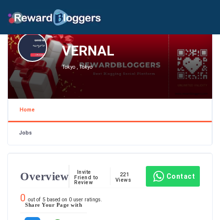
VERNAL
Tokyo , Tokyo
Home
Jobs
Invite
Overview
221
Contact
Friend to
Views
Review
0
out of
5
based on
0
user ratings.
Share Your Page with