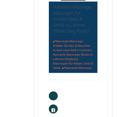
Namaste Massage:
Massagen für
Körper Geist &
Seele in Lohmar
(Rhein-Sieg-Kreis)
✔️Namaste Massage -
Erleben Sie das Eintauchen
in eine neue Welt in meinem
Namaste Massage Studio in
Lohmar/Siegburg!
Massagen für Körper, Geist &
Seele. ✔️Namaste Massage.
0
Likes