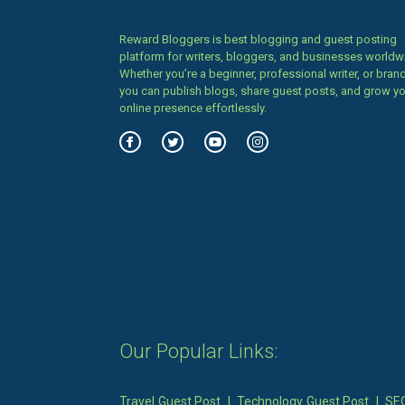
Reward Bloggers is best blogging and guest posting
platform for writers, bloggers, and businesses worldw
Whether you’re a beginner, professional writer, or brand
you can publish blogs, share guest posts, and grow y
online presence effortlessly.
Our Popular Links:
Travel Guest Post
|
Technology Guest Post
|
SEO