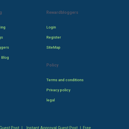
g
Rewardbloggers
cing
Login
gs
Register
ggers
SiteMap
 Blog
Policy
Terms and conditions
Privacy policy
legal
Guest Post
|
Instant Approval Guest Post
|
Free