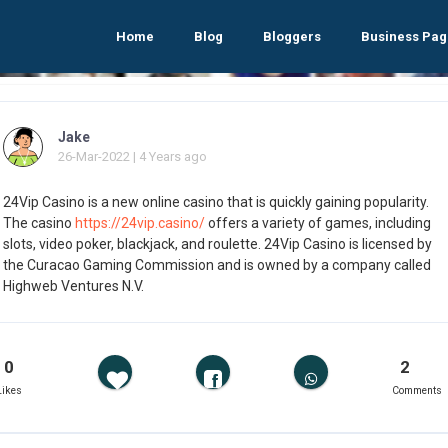
Home
Blog
Bloggers
Business Pag
Jake
26-Mar-2022 | 4 Years ago
24Vip Casino is a new online casino that is quickly gaining popularity.
The casino
https://24vip.casino/
offers a variety of games, including
slots, video poker, blackjack, and roulette. 24Vip Casino is licensed by
the Curacao Gaming Commission and is owned by a company called
Highweb Ventures N.V.
0
2
Likes
Comments