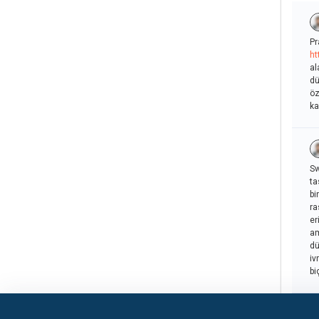
Pr
ht
al
dü
öz
ka
Sw
ta
bi
ra
er
am
dü
iv
bi