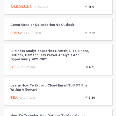
SAMSONJONS
- 16-MAR-2021
2573
Programming
CyberSecurtiy
Como Mesclar Calendarios No Outlook
REBECA
- 21-AUG-2020
2482
DataScience
World
Business Analytics Market Growth, Size, Share,
Outlook, Demand, Key Player Analysis And
Winter Olympics
Opportunity 2021-2026
JOHN
- 03-MAY-2021
2451
FootBall
Cricket
Learn-How To Export ICloud Email To PST File
Within A Second
Tennis
BELA
- 23-OCT-2020
2140
Cycling
How To Transfer Mac Outlook To Mac Mail In