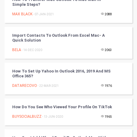
Golf
Simple Steps?
MAX BLACK
- 07-JAN-2021
2088
RugBy union
Badminton
Import Contacts To Outlook From Excel Mac- A
Quick Solution
Culture
BELA
- 14-DEC-2020
2063
Books
How To Set Up Yahoo In Outlook 2016, 2019 And MS
Art & Design
Office 365?
DATARECOVO
- 22-MAR-2021
1976
TV & radio
Classical
How Do You See Who Viewed Your Profile On TikTok
Stage
BUYSOCIALBUZZ
- 13-JUN-2020
1965
Games