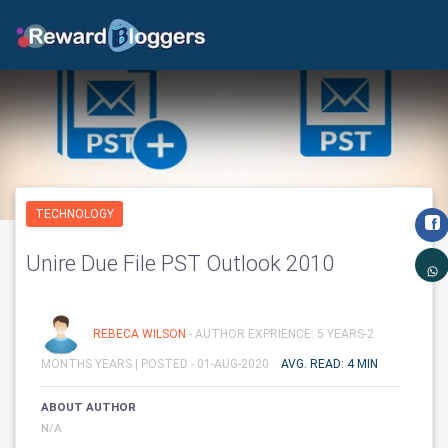
TECHNOLOGY
Unire Due File PST Outlook 2010
REBECA WILSON
- AUTHOR EXPRIENCE: 5 YEARS-2
MONTHS YEARS |
POSTED - 01-AUG-2020
AVG. READ: 4 MIN
ABOUT AUTHOR
N/A