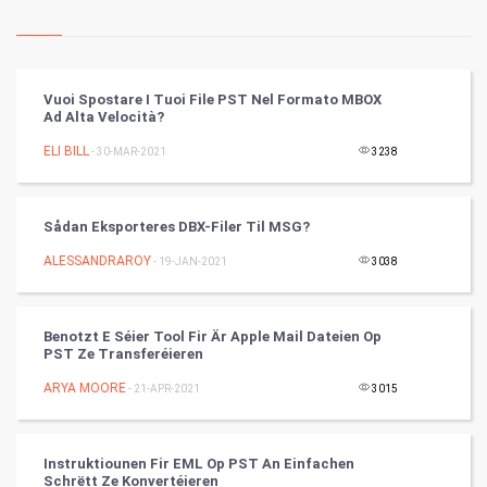
Kundli Gyan
Vastu Shastra
Vuoi Spostare I Tuoi File PST Nel Formato MBOX
Ad Alta Velocità?
Nadi Astrology
ELI BILL
- 30-MAR-2021
3238
Tantra Mantra
Sådan Eksporteres DBX-Filer Til MSG?
Chinese Tarro Card
ALESSANDRAROY
- 19-JAN-2021
3038
SMO
PPC
Benotzt E Séier Tool Fir Är Apple Mail Dateien Op
PST Ze Transferéieren
Mobile Marketing
ARYA MOORE
- 21-APR-2021
3015
Video Marketing
Instruktiounen Fir EML Op PST An Einfachen
Schrëtt Ze Konvertéieren
Artificial Intelligence