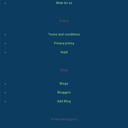
Write for us
Steel Industry
Policy
Bollywood
Terms and conditions
Adventure
Privacy policy
Drama
legal
Action
Blog
Thriller
Blogs
Romance
Bloggers
Mystery
Add Blog
Animation
Rewardbloggers
Horror