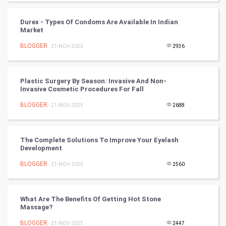
CyberSecurtiy
Durex - Types Of Condoms Are Available In Indian
Market
DataScience
BLOGGER
- 21-NOV-2025
2936
World
Plastic Surgery By Season: Invasive And Non-
Winter Olympics
Invasive Cosmetic Procedures For Fall
BLOGGER
- 21-NOV-2025
2688
FootBall
Cricket
The Complete Solutions To Improve Your Eyelash
Development
Tennis
BLOGGER
- 21-NOV-2025
2560
Cycling
What Are The Benefits Of Getting Hot Stone
Golf
Massage?
BLOGGER
- 21-NOV-2025
2447