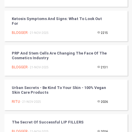
RugBy union
Badminton
Ketosis Symptoms And Signs: What To Look Out
For
Culture
BLOGGER
- 21-NOV-2025
2215
Books
PRP And Stem Cells Are Changing The Face Of The
Art & Design
Cosmetics Industry
BLOGGER
- 21-NOV-2025
2131
TV & radio
Classical
Urban Secrets - Be Kind To Your Skin - 100% Vegan
Skin Care Products
Stage
RITU
- 21-NOV-2025
2026
Games
The Secret Of Successful LIP FILLERS
Health & fitness
BLOGGER
- 21-NOV-2025
2016