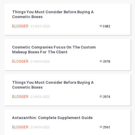
Vastu Shastra
Things You Must Consider Before Buying A
Cosmetic Boxes
Nadi Astrology
BLOGGER
- 21-NOV-2025
3682
Tantra Mantra
Cosmetic Companies Focus On The Custom
Chinese Tarro Card
Makeup Boxes For The Client
BLOGGER
- 21-NOV-2025
2978
SMO
PPC
Things You Must Consider Before Buying A
Cosmetic Boxes
Mobile Marketing
BLOGGER
- 21-NOV-2025
2974
Video Marketing
Astaxanthin: Complete Supplement Guide
Artificial Intelligence
BLOGGER
- 21-NOV-2025
2961
Programming