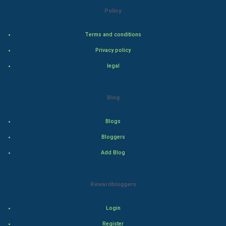
Policy
Bollywood
Terms and conditions
Adventure
Privacy policy
Drama
legal
Action
Blog
Thriller
Blogs
Romance
Bloggers
Mystery
Add Blog
Animation
Rewardbloggers
Horror
Login
Comedy
Register