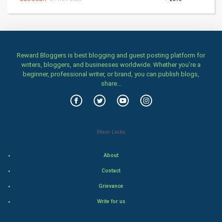
Home & garden
Women
Family
Reward Bloggers is best blogging and guest posting platform for
writers, bloggers, and businesses worldwide. Whether you’re a
beginner, professional writer, or brand, you can publish blogs,
Food & Recipes
share...
World Economics
Indian Economics
Main Links
Indian Politics
About
Hollywood
Contact
Grievance
Natural Photo
Write for us
Steel Industry