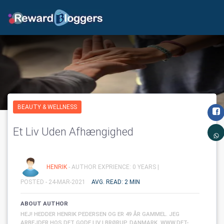
BEAUTY & WELLNESS
Et Liv Uden Afhængighed
HENRIK
- AUTHOR EXPRIENCE: 0 YEARS |
POSTED - 24-MAR-2021
AVG. READ: 2 MIN
ABOUT AUTHOR
HEJ! HEDDER HENRIK PEDERSEN OG ER 49 ÅR GAMMEL. JEG
ARBEJDER HOS DET GODE LIV I BRØRUP, DANMARK. WWW.DET-