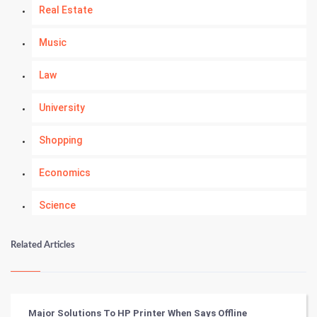
Real Estate
Music
Law
University
Shopping
Economics
Science
Numerology
Related Articles
Kundli Gyan
Vastu Shastra
Major Solutions To HP Printer When Says Offline