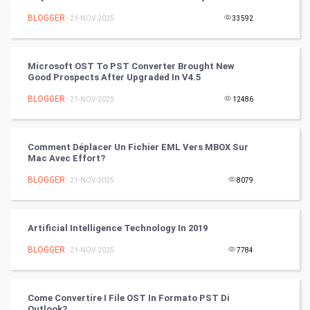
Nadi Astrology
BLOGGER
- 21-NOV-2025
33592
Tantra Mantra
Microsoft OST To PST Converter Brought New
Good Prospects After Upgraded In V4.5
Chinese Tarro Card
BLOGGER
- 21-NOV-2025
12486
SMO
PPC
Comment Déplacer Un Fichier EML Vers MBOX Sur
Mac Avec Effort?
Mobile Marketing
BLOGGER
- 21-NOV-2025
8079
Video Marketing
Artificial Intelligence Technology In 2019
Artificial Intelligence
BLOGGER
- 21-NOV-2025
7784
Programming
Come Convertire I File OST In Formato PST Di
CyberSecurtiy
Outlook?