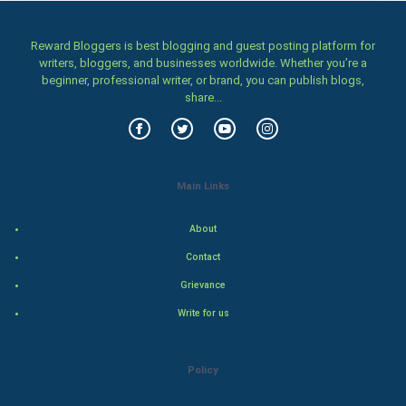
Women
Reward Bloggers is best blogging and guest posting platform for
Family
writers, bloggers, and businesses worldwide. Whether you’re a
beginner, professional writer, or brand, you can publish blogs,
Food & Recipes
share...
World Economics
Indian Economics
Main Links
Indian Politics
About
Contact
Hollywood
Grievance
Natural Photo
Write for us
Steel Industry
Policy
Bollywood