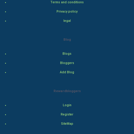
Terms and conditions
Adventure
Privacy policy
legal
Drama
Action
Blog
Thriller
Blogs
Romance
Bloggers
Add Blog
Mystery
Animation
Rewardbloggers
Horror
Login
Register
Comedy
SiteMap
Comedy-Romance