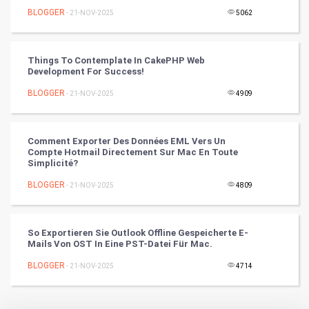
Badminton
BLOGGER
- 21-NOV-2025
5062
Culture
Things To Contemplate In CakePHP Web
Books
Development For Success!
BLOGGER
- 21-NOV-2025
4909
Art & Design
TV & radio
Comment Exporter Des Données EML Vers Un
Compte Hotmail Directement Sur Mac En Toute
Classical
Simplicité?
BLOGGER
- 21-NOV-2025
4809
Stage
Games
So Exportieren Sie Outlook Offline Gespeicherte E-
Mails Von OST In Eine PST-Datei Für Mac.
Health & fitness
BLOGGER
- 21-NOV-2025
4714
Home & garden