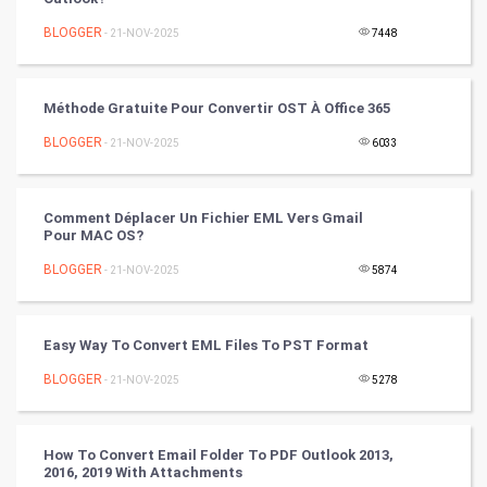
BLOGGER
- 21-NOV-2025
7448
DataScience
World
Méthode Gratuite Pour Convertir OST À ​​Office 365
Winter Olympics
BLOGGER
- 21-NOV-2025
6033
FootBall
Comment Déplacer Un Fichier EML Vers Gmail
Pour MAC OS?
Cricket
BLOGGER
- 21-NOV-2025
5874
Tennis
Cycling
Easy Way To Convert EML Files To PST Format
BLOGGER
- 21-NOV-2025
5278
Golf
RugBy union
How To Convert Email Folder To PDF Outlook 2013,
2016, 2019 With Attachments