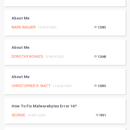
Cycling
About Me
Golf
MARK WALKER
- 12-NOV-2020
12983
RugBy union
About Me
Badminton
DOROTHY KOVACS
- 13-NOV-2020
12668
Culture
Books
About Me
CHRISTOPHER R. WATT
- 11-AUG-2020
10093
Art & Design
TV & radio
How To Fix Malwarebytes Error 14?
Classical
GEORGE
- 10-DEC-2020
7891
Stage