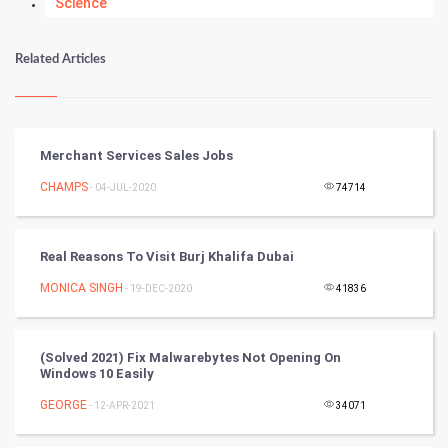
Science
Numerology
Related Articles
Kundli Gyan
Vastu Shastra
Merchant Services Sales Jobs
Nadi Astrology
CHAMPS
- 04-JUL-2020
74714
Tantra Mantra
Real Reasons To Visit Burj Khalifa Dubai
Chinese Tarro Card
MONICA SINGH
- 19-DEC-2020
41836
SMO
(Solved 2021) Fix Malwarebytes Not Opening On
PPC
Windows 10 Easily
GEORGE
- 12-APR-2021
34071
Mobile Marketing