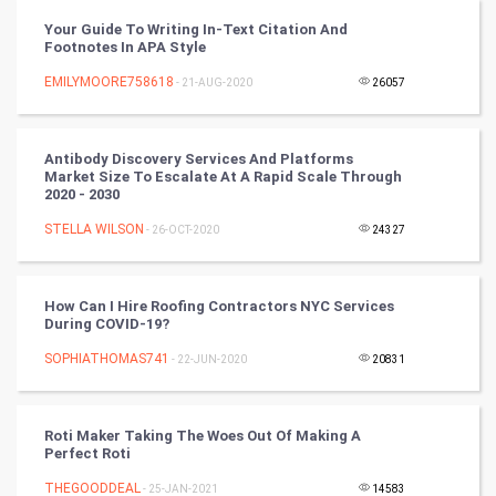
Video Marketing
Your Guide To Writing In-Text Citation And
Footnotes In APA Style
Artificial Intelligence
EMILYMOORE758618
- 21-AUG-2020
26057
Programming
Antibody Discovery Services And Platforms
CyberSecurtiy
Market Size To Escalate At A Rapid Scale Through
2020 - 2030
DataScience
STELLA WILSON
- 26-OCT-2020
24327
World
How Can I Hire Roofing Contractors NYC Services
Winter Olympics
During COVID-19?
SOPHIATHOMAS741
- 22-JUN-2020
20831
FootBall
Cricket
Roti Maker Taking The Woes Out Of Making A
Perfect Roti
Tennis
THEGOODDEAL
- 25-JAN-2021
14583