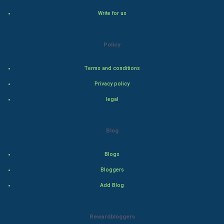
Hollywood
Write for us
Natural Photo
Policy
Steel Industry
Terms and conditions
Bollywood
Privacy policy
Adventure
legal
Drama
Blog
Action
Blogs
Thriller
Bloggers
Add Blog
Romance
Mystery
Rewardbloggers